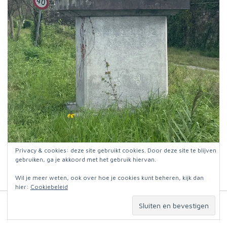
Privacy & cookies: deze site gebruikt cookies. Door deze site te blijven
Tja wat zou het zijn?
gebruiken, ga je akkoord met het gebruik hiervan.
Wil je meer weten, ook over hoe je cookies kunt beheren, kijk dan
hier:
Cookiebeleid
© 2026
Jut en Jul op reis
. Website:
Omniafausta grafisch ontwerp