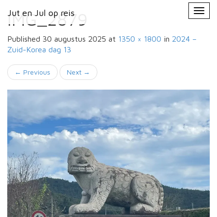
Primary
Skip
Jut en Jul op reis
Jut en Jul op reis
to
IMG_2879
Menu
content
Published
30 augustus 2025
at
1350 × 1800
in
2024 –
Zuid-Korea
dag 13
←
Previous
Next
→