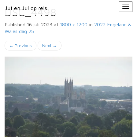
Primary
Skip
Jut en Jul op reis
Jut en Jul op reis
to
DSC_4498
Menu
content
Published
16 juli 2023
at
1800 × 1200
in
2022 Engeland &
Wales
dag 25
←
Previous
Next
→