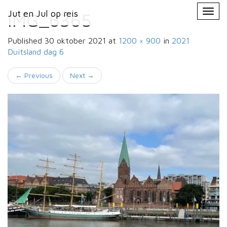
Primary
Skip
Jut en Jul op reis
Jut en Jul op reis
to
IMG_6365
Menu
content
Published
30 oktober 2021
at
1200 × 900
in
2021
Duitsland
dag 6
←
Previous
Next
→