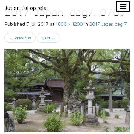
Primary
Skip
Jut en Jul op reis
Jut en Jul op reis
to
2017-Japan_dag7_0707
Menu
content
Published
7 juli 2017
at
1800 × 1200
in
2017 Japan
dag 7
←
Previous
Next
→