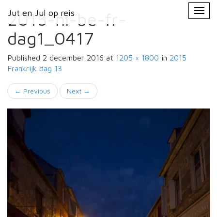
Primary
Skip
Jut en Jul op reis
Jut en Jul op reis
to
2015-nl-be-fr-
Menu
content
dag1_0417
Published
2 december 2016
at
1205 × 1800
in
2015
Frankrijk
dag 13
←
Previous
Next
→