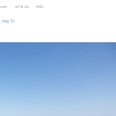
euws
Jut & Jul
links
k
dag 10