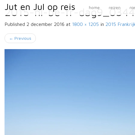
Primary
Skip
Jut en Jul op reis
Jut en Jul op reis
home
reizen
ni
2015-nl-be-fr-dag9_0344
to
Menu
content
Published
2 december 2016
at
1800 × 1205
in
2015 Frankrij
←
Previous