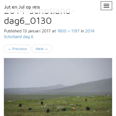
Primary
Skip
Jut en Jul op reis
Jut en Jul op reis
to
2014-schotland-
Menu
content
dag6_0130
Published
13 januari 2017
at
1800 × 1197
in
2014
Schotland
dag 6
←
Previous
Next
→