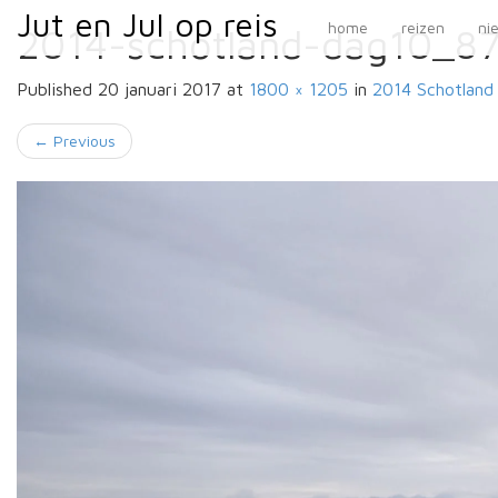
Primary
Skip
Jut en Jul op reis
Jut en Jul op reis
home
reizen
ni
2014-schotland-dag10_8
to
Menu
content
Published
20 januari 2017
at
1800 × 1205
in
2014 Schotland
←
Previous