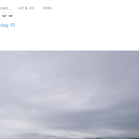
euws
Jut & Jul
links
755
dag 10