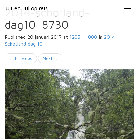
Primary
Skip
Jut en Jul op reis
Jut en Jul op reis
to
2014-schotland-
Menu
content
dag10_8730
Published
20 januari 2017
at
1205 × 1800
in
2014
Schotland
dag 10
←
Previous
Next
→