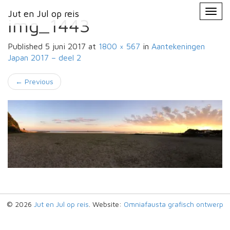
Primary
Skip
Jut en Jul op reis
Jut en Jul op reis
to
Menu
img_1443
content
Published
5 juni 2017
at
1800 × 567
in
Aantekeningen
Japan 2017 – deel 2
←
Previous
© 2026
Jut en Jul op reis
. Website:
Omniafausta grafisch ontwerp