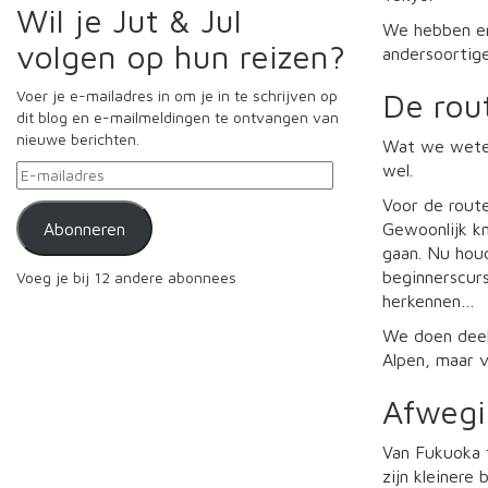
Wil je Jut & Jul
We hebben er 
volgen op hun reizen?
andersoortige
Voer je e-mailadres in om je in te schrijven op
De rou
dit blog en e-mailmeldingen te ontvangen van
nieuwe berichten.
Wat we weten 
wel.
E-
mailadres
Voor de rout
Abonneren
Gewoonlijk k
gaan. Nu houd
beginnerscurs
Voeg je bij 12 andere abonnees
herkennen…
We doen deel
Alpen, maar v
Afweg
Van Fukuoka t
zijn kleinere