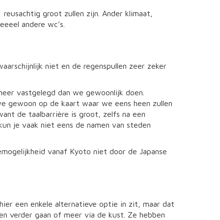
reusachtig groot zullen zijn. Ander klimaat,
eeeel andere wc’s.
rschijnlijk niet en de regenspullen zeer zeker
 meer vastgelegd dan we gewoonlijk doen.
 we gewoon op de kaart waar we eens heen zullen
ant de taalbarrière is groot, zelfs na een
s kun je vaak niet eens de namen van steden
emogelijkheid vanaf Kyoto niet door de Japanse
ier een enkele alternatieve optie in zit, maar dat
lpen verder gaan of meer via de kust. Ze hebben