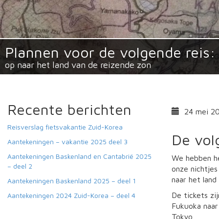
Plannen voor de volgende reis:
op naar het land van de reizende zon
Recente berichten
24 mei 2
Reisverslag fietsvakantie Zuid-Korea
De vol
Aantekeningen – vakantie 2025 deel 3
Aantekeningen Baskenland en Cantabrië 2025
We hebben he
– deel 2
onze nichtjes
naar het land 
Aantekeningen Baskenland 2025 – deel 1
De tickets z
Aantekeningen 2024 Zuid-Korea – deel 4
Fukuoka naar 
Tokyo.