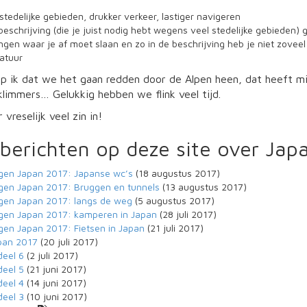
stedelijke gebieden, drukker verkeer, lastiger navigeren
eschrijving (die je juist nodig hebt wegens veel stedelijke gebieden) 
ngen waar je af moet slaan en zo in de beschrijving heb je niet zoveel
atuur
p ik dat we het gaan redden door de Alpen heen, dat heeft mi
klimmers… Gelukkig hebben we flink veel tijd.
vreselijk veel zin in!
berichten op deze site over Jap
en Japan 2017: Japanse wc’s
(18 augustus 2017)
en Japan 2017: Bruggen en tunnels
(13 augustus 2017)
en Japan 2017: langs de weg
(5 augustus 2017)
en Japan 2017: kamperen in Japan
(28 juli 2017)
en Japan 2017: Fietsen in Japan
(21 juli 2017)
pan 2017
(20 juli 2017)
deel 6
(2 juli 2017)
deel 5
(21 juni 2017)
deel 4
(14 juni 2017)
deel 3
(10 juni 2017)