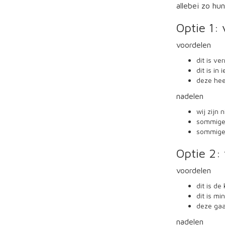
allebei zo hu
Optie 1:
voordelen
dit is v
dit is in
deze hee
nadelen
wij zijn
sommige
sommige 
Optie 2:
voordelen
dit is de
dit is m
deze gaat
nadelen