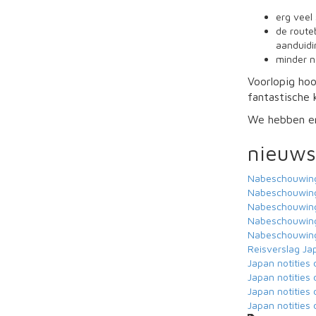
erg veel 
de routeb
aanduidi
minder n
Voorlopig hoo
fantastische 
We hebben er 
nieuws
Nabeschouwing
Nabeschouwing
Nabeschouwing
Nabeschouwing
Nabeschouwing
Reisverslag Ja
Japan notities 
Japan notities 
Japan notities 
Japan notities 