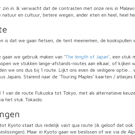
zin in. Ik verwacht dat de contrasten met onze reis in Malawi 
 natuur en cultuur, betere wegen, ander eten en heel, heel he
te
is dat we gaan fietsen, de tent meenemen, de kookspullen waa
e gaan we gebruik maken van ‘
The length of Japan
‘, een stuk
nopen we stukken lange-afstands-routes aan elkaar, of kijken
en we ons dus bij 1 route. Lijkt ons even de veiligere optie… w
us Japans. Starend naar de ‘Touring Maples’ kaarten / atlasje
 1 van de route Fukuoka tot Tokyo, met als alternatieve keuz
ia het stuk Tokaido.
ingen
ot Kyoto staat dus redelijk vast qua route (ik geloof dat ook h
 beslissingen). Maar in Kyoto gaan we beslissen of we via de A