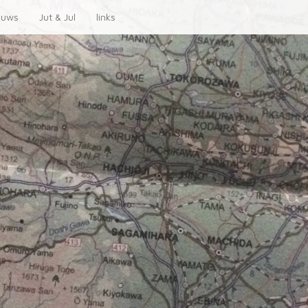
euws
Jut & Jul
links